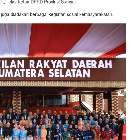
ik,” jelas Ketua DPRD Provinsi Sumsel.
 juga diadakan berbagai kegiatan sosial kemasyarakatan.