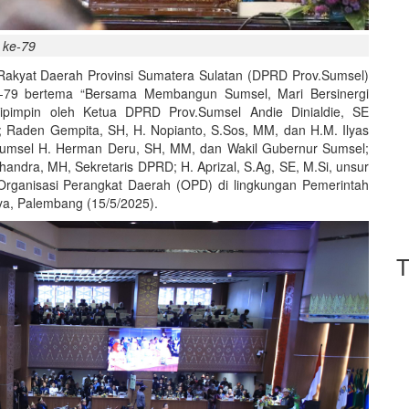
 ke-79
Rakyat Daerah Provinsi Sumatera Sulatan (DPRD Prov.Sumsel)
ke-79 bertema “Bersama Membangun Sumsel, Mari Bersinergi
pimpin oleh Ketua DPRD Prov.Sumsel Andie Dinialdie, SE
; Raden Gempita, SH, H. Nopianto, S.Sos, MM, dan H.M. Ilyas
r Sumsel H. Herman Deru, SH, MM, dan Wakil Gubernur Sumsel;
handra, MH, Sekretaris DPRD; H. Aprizal, S.Ag, SE, M.Si, unsur
rganisasi Perangkat Daerah (OPD) di lingkungan Pemerintah
ya, Palembang (15/5/2025).
T