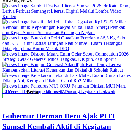
Breaking News
Sambut Festival Literasi Sumsel 2026, dr Ratu Tenny
Leriva Perkuat Semangat Literasi Digital Melalui Lomba Video
Konten
Bupati HM Toha Tohet Tegaskan Rp127,27 Miliar
Kembali untuk Kepentingan Rakyat Muba, Hasil Sinergi Pemkab
dan Kejati Sumsel Selamatkan Keuangan Negara
Bareskrim Polri Gagalkan Peredaran 86,3 Kg Sabu
dan 5.171 Butir Ekstasi Jaringan Riau-Sumsel, Enam Tersangka
Ditangkap Dua Buron Masuk DPO
Dispora Muara Enim Gelar Scout Competition 2026,
Strategi Cetak Generasi Muda Tangkas, Disiplin, dan Sportif
Bangun Generasi Adaptif, dr Ratu Tenny Leriva
Kampanyekan Literasi Keuangan dan Digital di Sekolah Rakyat
Kebakaran Hebat di Lais Muba, Enam Rumah Ludes
Dilalap Api, Kerugian Ditaksir Capai Rp2 Miliar
Pengurus MUI OKU Patungan Dirikan MUI Mart,
30 Persen Hasil Penjualan untuk Dukung Kegiatan Dakwah
Home
Berita
Sumsel Maju
Gubernur Herman Deru Ajak PITI
Sumsel Kembali Aktif di Kegiatan