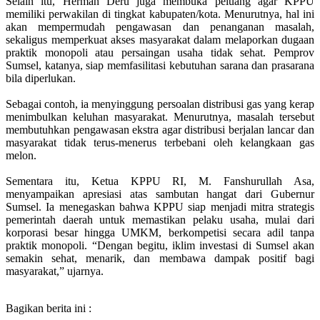
Selain itu, Herman Deru juga membuka peluang agar KPPU
memiliki perwakilan di tingkat kabupaten/kota. Menurutnya, hal ini
akan mempermudah pengawasan dan penanganan masalah,
sekaligus memperkuat akses masyarakat dalam melaporkan dugaan
praktik monopoli atau persaingan usaha tidak sehat. Pemprov
Sumsel, katanya, siap memfasilitasi kebutuhan sarana dan prasarana
bila diperlukan.
Sebagai contoh, ia menyinggung persoalan distribusi gas yang kerap
menimbulkan keluhan masyarakat. Menurutnya, masalah tersebut
membutuhkan pengawasan ekstra agar distribusi berjalan lancar dan
masyarakat tidak terus-menerus terbebani oleh kelangkaan gas
melon.
Sementara itu, Ketua KPPU RI, M. Fanshurullah Asa,
menyampaikan apresiasi atas sambutan hangat dari Gubernur
Sumsel. Ia menegaskan bahwa KPPU siap menjadi mitra strategis
pemerintah daerah untuk memastikan pelaku usaha, mulai dari
korporasi besar hingga UMKM, berkompetisi secara adil tanpa
praktik monopoli. “Dengan begitu, iklim investasi di Sumsel akan
semakin sehat, menarik, dan membawa dampak positif bagi
masyarakat,” ujarnya.
Bagikan berita ini :