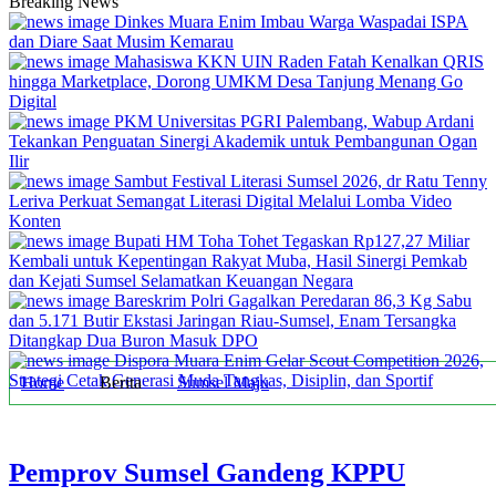
Breaking News
Dinkes Muara Enim Imbau Warga Waspadai ISPA
dan Diare Saat Musim Kemarau
Mahasiswa KKN UIN Raden Fatah Kenalkan QRIS
hingga Marketplace, Dorong UMKM Desa Tanjung Menang Go
Digital
PKM Universitas PGRI Palembang, Wabup Ardani
Tekankan Penguatan Sinergi Akademik untuk Pembangunan Ogan
Ilir
Sambut Festival Literasi Sumsel 2026, dr Ratu Tenny
Leriva Perkuat Semangat Literasi Digital Melalui Lomba Video
Konten
Bupati HM Toha Tohet Tegaskan Rp127,27 Miliar
Kembali untuk Kepentingan Rakyat Muba, Hasil Sinergi Pemkab
dan Kejati Sumsel Selamatkan Keuangan Negara
Bareskrim Polri Gagalkan Peredaran 86,3 Kg Sabu
dan 5.171 Butir Ekstasi Jaringan Riau-Sumsel, Enam Tersangka
Ditangkap Dua Buron Masuk DPO
Dispora Muara Enim Gelar Scout Competition 2026,
Strategi Cetak Generasi Muda Tangkas, Disiplin, dan Sportif
Home
Berita
Sumsel Maju
Pemprov Sumsel Gandeng KPPU