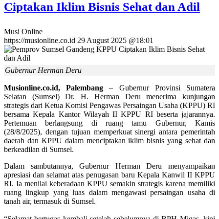
Ciptakan Iklim Bisnis Sehat dan Adil
Musi Online
https://musionline.co.id
29 August 2025 @18:01
Gubernur Herman Deru
Musionline.co.id, Palembang
– Gubernur Provinsi Sumatera
Selatan (Sumsel) Dr. H. Herman Deru menerima kunjungan
strategis dari Ketua Komisi Pengawas Persaingan Usaha (KPPU) RI
bersama Kepala Kantor Wilayah II KPPU RI beserta jajarannya.
Pertemuan berlangsung di ruang tamu Gubernur, Kamis
(28/8/2025), dengan tujuan memperkuat sinergi antara pemerintah
daerah dan KPPU dalam menciptakan iklim bisnis yang sehat dan
berkeadilan di Sumsel.
Dalam sambutannya, Gubernur Herman Deru menyampaikan
apresiasi dan selamat atas penugasan baru Kepala Kanwil II KPPU
RI. Ia menilai keberadaan KPPU semakin strategis karena memiliki
ruang lingkup yang luas dalam mengawasi persaingan usaha di
tanah air, termasuk di Sumsel.
“Selamat bertugas kembali setelah sebelumnya di BPH Migas, kini