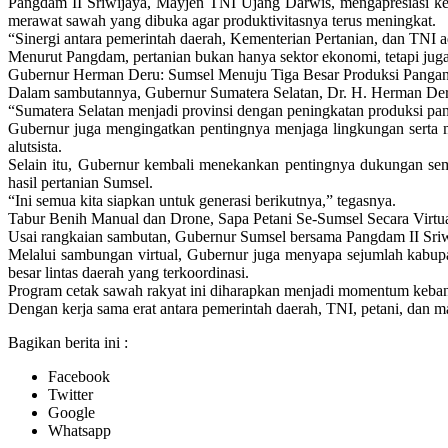
Pangdam II Sriwijaya, Mayjen TNI Ujang Darwis, mengapresiasi ker
merawat sawah yang dibuka agar produktivitasnya terus meningkat.
“Sinergi antara pemerintah daerah, Kementerian Pertanian, dan TNI ad
Menurut Pangdam, pertanian bukan hanya sektor ekonomi, tetapi juga
Gubernur Herman Deru: Sumsel Menuju Tiga Besar Produksi Pangan
Dalam sambutannya, Gubernur Sumatera Selatan, Dr. H. Herman Deru
“Sumatera Selatan menjadi provinsi dengan peningkatan produksi pang
Gubernur juga mengingatkan pentingnya menjaga lingkungan serta m
alutsista.
Selain itu, Gubernur kembali menekankan pentingnya dukungan s
hasil pertanian Sumsel.
“Ini semua kita siapkan untuk generasi berikutnya,” tegasnya.
Tabur Benih Manual dan Drone, Sapa Petani Se-Sumsel Secara Virtu
Usai rangkaian sambutan, Gubernur Sumsel bersama Pangdam II Sriwi
Melalui sambungan virtual, Gubernur juga menyapa sejumlah kabup
besar lintas daerah yang terkoordinasi.
Program cetak sawah rakyat ini diharapkan menjadi momentum keban
Dengan kerja sama erat antara pemerintah daerah, TNI, petani, dan ma
Bagikan berita ini :
Facebook
Twitter
Google
Whatsapp