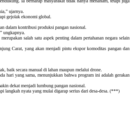
endukung. Ia berharap masyarakat tidak hanya menanam, tetapi juga
ia,” ujarnya.
api gejolak ekonomi global.
 dalam kontribusi produksi pangan nasional.
r,” ungkapnya.
merupakan salah satu aspek penting dalam pertahanan negara selain
ung Carat, yang akan menjadi pintu ekspor komoditas pangan dan
k, baik secara manual di lahan maupun melalui drone.
ada hari yang sama, menunjukkan bahwa program ini adalah gerakan
makin dekat menjadi lumbung pangan nasional.
pi langkah nyata yang mulai digarap serius dari desa-desa. (***)