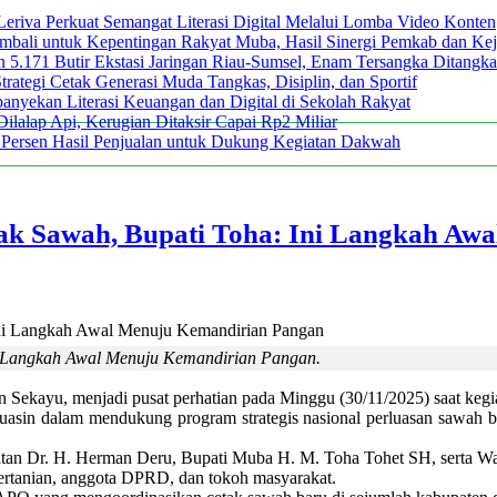
 Leriva Perkuat Semangat Literasi Digital Melalui Lomba Video Konten
bali untuk Kepentingan Rakyat Muba, Hasil Sinergi Pemkab dan Ke
an 5.171 Butir Ekstasi Jaringan Riau-Sumsel, Enam Tersangka Dita
rategi Cetak Generasi Muda Tangkas, Disiplin, dan Sportif
anyekan Literasi Keuangan dan Digital di Sekolah Rakyat
lalap Api, Kerugian Ditaksir Capai Rp2 Miliar
Persen Hasil Penjualan untuk Dukung Kegiatan Dakwah
ak Sawah, Bupati Toha: Ini Langkah Aw
i Langkah Awal Menuju Kemandirian Pangan.
Sekayu, menjadi pusat perhatian pada Minggu (30/11/2025) saat kegi
uasin dalam mendukung program strategis nasional perluasan sawah b
atan Dr. H. Herman Deru, Bupati Muba H. M. Toha Tohet SH, serta 
 Pertanian, anggota DPRD, dan tokoh masyarakat.