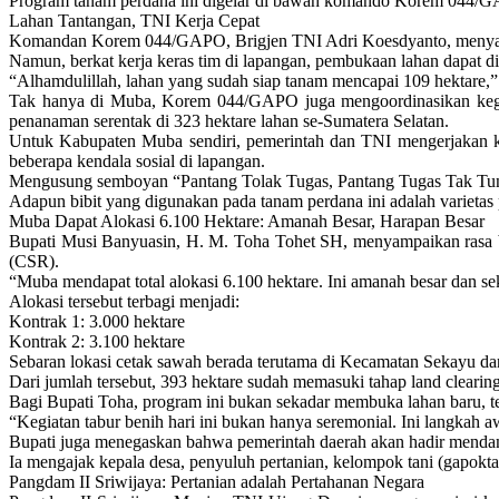
Program tanam perdana ini digelar di bawah komando Korem 044/GA
Lahan Tantangan, TNI Kerja Cepat
Komandan Korem 044/GAPO, Brigjen TNI Adri Koesdyanto, menyampai
Namun, berkat kerja keras tim di lapangan, pembukaan lahan dapat di
“Alhamdulillah, lahan yang sudah siap tanam mencapai 109 hektare,” 
Tak hanya di Muba, Korem 044/GAPO juga mengoordinasikan kegia
penanaman serentak di 323 hektare lahan se-Sumatera Selatan.
Untuk Kabupaten Muba sendiri, pemerintah dan TNI mengerjakan kont
beberapa kendala sosial di lapangan.
Mengusung semboyan “Pantang Tolak Tugas, Pantang Tugas Tak Tunt
Adapun bibit yang digunakan pada tanam perdana ini adalah varietas 
Muba Dapat Alokasi 6.100 Hektare: Amanah Besar, Harapan Besar
Bupati Musi Banyuasin, H. M. Toha Tohet SH, menyampaikan rasa b
(CSR).
“Muba mendapat total alokasi 6.100 hektare. Ini amanah besar dan s
Alokasi tersebut terbagi menjadi:
Kontrak 1: 3.000 hektare
Kontrak 2: 3.100 hektare
Sebaran lokasi cetak sawah berada terutama di Kecamatan Sekayu dan 
Dari jumlah tersebut, 393 hektare sudah memasuki tahap land clearing
Bagi Bupati Toha, program ini bukan sekadar membuka lahan baru, teta
“Kegiatan tabur benih hari ini bukan hanya seremonial. Ini langkah
Bupati juga menegaskan bahwa pemerintah daerah akan hadir mendamp
Ia mengajak kepala desa, penyuluh pertanian, kelompok tani (gapokta
Pangdam II Sriwijaya: Pertanian adalah Pertahanan Negara