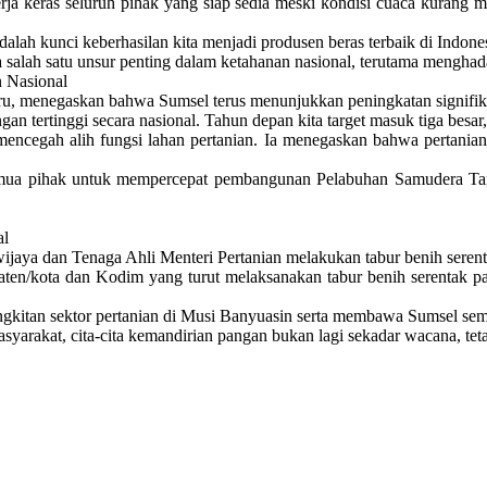
ja keras seluruh pihak yang siap sedia meski kondisi cuaca kurang m
alah kunci keberhasilan kita menjadi produsen beras terbaik di Indones
 salah satu unsur penting dalam ketahanan nasional, terutama menghad
 Nasional
, menegaskan bahwa Sumsel terus menunjukkan peningkatan signifikan
an tertinggi secara nasional. Tahun depan kita target masuk tiga besa
encegah alih fungsi lahan pertanian. Ia menegaskan bahwa pertanian 
emua pihak untuk mempercepat pembangunan Pelabuhan Samudera Tanj
al
jaya dan Tenaga Ahli Menteri Pertanian melakukan tabur benih serenta
aten/kota dan Kodim yang turut melaksanakan tabur benih serentak p
gkitan sektor pertanian di Musi Banyuasin serta membawa Sumsel se
syarakat, cita-cita kemandirian pangan bukan lagi sekadar wacana, teta