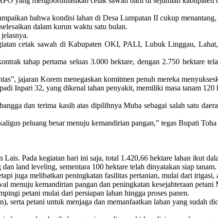
PO yang mengoordinasikan cetak sawah baru di sejumlah kabupaten d
kan bahwa kondisi lahan di Desa Lumpatan II cukup menantang, ter
selesaikan dalam kurun waktu satu bulan.
jelasnya.
tan cetak sawah di Kabupaten OKI, PALI, Lubuk Linggau, Lahat, 
rak tahap pertama seluas 3.000 hektare, dengan 2.750 hektare telah 
as”, jajaran Korem menegaskan komitmen penuh mereka menyukseskan
padi Inpari 32, yang dikenal tahan penyakit, memiliki masa tanam 120
angga dan terima kasih atas dipilihnya Muba sebagai salah satu da
ekaligus peluang besar menuju kemandirian pangan,” tegas Bupati Toh
Lais. Pada kegiatan hari ini saja, total 1.420,66 hektare lahan ikut 
 dan land leveling, sementara 100 hektare telah dinyatakan siap tanam.
pi juga melibatkan peningkatan fasilitas pertanian, mulai dari irigasi
 awal menuju kemandirian pangan dan peningkatan kesejahteraan petani 
ingi petani mulai dari persiapan lahan hingga proses panen.
n), serta petani untuk menjaga dan memanfaatkan lahan yang sudah dic