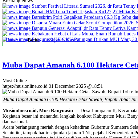
Breaking News
Sambut Festival Literasi Sumsel 2026, dr Ratu Tenny
Bupati HM Toha Tohet Tegaskan Rp127,27 Miliar Kem
Bareskrim Polri Gagalkan Peredaran 86,3 Kg Sabu d
Dispora Muara Enim Gelar Scout Competition 2026, St
Bangun Generasi Adaptif, dr Ratu Tenny Leriva Kamp
Kebakaran Hebat di Lais Muba, Enam Rumah Ludes Di
Pengurus MUI OKU Patungan Dirikan MUI Mart, 30 
Home
Berita
Seputar Musi
Muba Dapat Amanah 6.100 Hektare Cet
Musi Online
https://musionline.co.id
01 December 2025 @18:51
Muba Dapat Amanah 6.100 Hektare Cetak Sawah, Bupati Toha: In
Musionline.co.id, Musi Banyuasin
— Desa Lumpatan II, Kecamatan 
Kegiatan besar ini menandai langkah konkret Kabupaten Musi Bany
dan nasional.
Acara berlangsung meriah dengan kehadiran Gubernur Sumatera Sel
Selain itu, tampak hadir sejumlah jajaran TNI, pejabat Kementerian