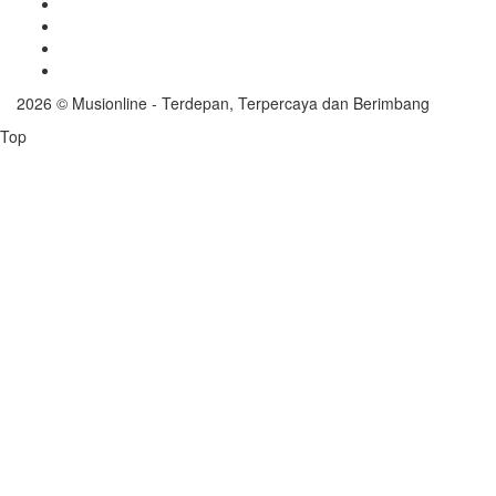
Tentang Kami
Pedoman Media Siber
Ketentuan Lainnya
Redaksi
2026 © Musionline - Terdepan, Terpercaya dan Berimbang
Top