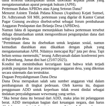
dana tersebut dikumpulkan untuk diberikan kepada pihak yang
mengatasnamakan aparat penegak hukum (APH).
Pertemuan Bahas APBDes atau Ajang Setoran Dana?
Menurut Asisten Tindak Pidana Khusus (Aspidsus) Kejati Sumsel,
Dr. Adhryansah SH MH, pertemuan yang digelar di Kantor Camat
Pagar Gunung awalnya disebut-sebut sebagai forum pembahasan
Anggaran Pendapatan dan Belanja Desa (APBDes).
Namun fakta di lapangan menunjukkan bahwa pertemuan tersebut
diduga dimanfaatkan untuk mengoordinasi pengumpulan dana dari
setiap kepala desa.
"Permintaan dana itu disebutkan untuk kegiatan sosial, namun
kemudian diarahkan atau dikaitkan dengan pihak yang
mengatasnamakan APH. Nilainya mencapai Rp7 juta per desa. Tapi
belum semua memenuhi,” terang Adhryansah dalam konferensi pers
di Palembang, Jumat dini hari (25/07/2025).
Kondisi ini menimbulkan kecurigaan kuat bahwa telah terjadi
praktik pungutan liar atau pemotongan anggaran desa, yang dikemas
secara sistematis dan terstruktur.
Dugaan Penyalahgunaan Dana Desa
Dana Desa merupakan salah satu sumber anggaran vital dalam
pembangunan di tingkat pedesaan. Oleh karena itu, dugaan
penggunaan ADD untuk keperluan tidak resmi dinilai sebagai
tindakan penyalahgunaan wewenang yang serius.
“Jika benar dana itu berasal dari ADD, maka jelas ini pelanggaran
berat. ADD merupakan bagian dari keuangan negara, dan harus