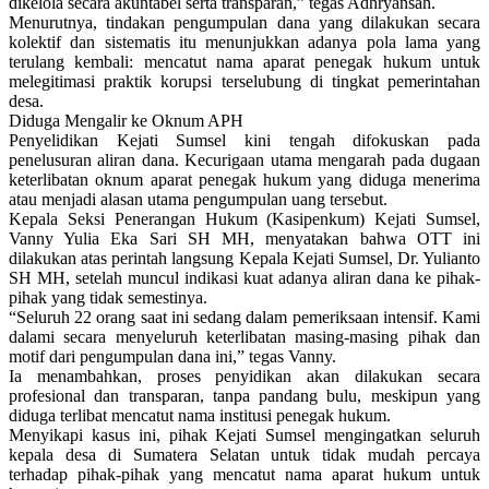
dikelola secara akuntabel serta transparan,” tegas Adhryansah.
Menurutnya, tindakan pengumpulan dana yang dilakukan secara
kolektif dan sistematis itu menunjukkan adanya pola lama yang
terulang kembali: mencatut nama aparat penegak hukum untuk
melegitimasi praktik korupsi terselubung di tingkat pemerintahan
desa.
Diduga Mengalir ke Oknum APH
Penyelidikan Kejati Sumsel kini tengah difokuskan pada
penelusuran aliran dana. Kecurigaan utama mengarah pada dugaan
keterlibatan oknum aparat penegak hukum yang diduga menerima
atau menjadi alasan utama pengumpulan uang tersebut.
Kepala Seksi Penerangan Hukum (Kasipenkum) Kejati Sumsel,
Vanny Yulia Eka Sari SH MH, menyatakan bahwa OTT ini
dilakukan atas perintah langsung Kepala Kejati Sumsel, Dr. Yulianto
SH MH, setelah muncul indikasi kuat adanya aliran dana ke pihak-
pihak yang tidak semestinya.
“Seluruh 22 orang saat ini sedang dalam pemeriksaan intensif. Kami
dalami secara menyeluruh keterlibatan masing-masing pihak dan
motif dari pengumpulan dana ini,” tegas Vanny.
Ia menambahkan, proses penyidikan akan dilakukan secara
profesional dan transparan, tanpa pandang bulu, meskipun yang
diduga terlibat mencatut nama institusi penegak hukum.
Menyikapi kasus ini, pihak Kejati Sumsel mengingatkan seluruh
kepala desa di Sumatera Selatan untuk tidak mudah percaya
terhadap pihak-pihak yang mencatut nama aparat hukum untuk