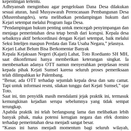
kepentingan tertentu.
Adhryansah mengimbau agar pengelolaan Dana Desa dilakukan
sesuai aturan, hasil Musyawarah Perencanaan Pembangunan Desa
(Musrenbangdes), serta melibatkan pendampingan hukum dari
Kejari setempat melalui Program Jaga Desa.
“Pendampingan hukum penting untuk mencegah penyimpangan dan
menjaga pemerintahan desa tetap bersih dari korupsi. Kepala desa
sebaiknya aktif berkoordinasi dengan Kejari setempat, baik melalui
Seksi Intelijen maupun Perdata dan Tata Usaha Negara,” jelasnya.
Kejari Lahat Belum Bisa Berkomentar Banyak
Kepala Kejaksaan Negeri (Kajari) Lahat, Toto Roedianto SH MH,
saat dikonfirmasi hanya memberikan keterangan singkat. Ia
membenarkan adanya OTT namun menyerahkan penjelasan resmi
kepada pihak Kejati Sumsel karena seluruh proses pemeriksaan
telah dilimpahkan ke Palembang.
“Benar, ada OTT terhadap sejumlah kepala desa dan satu camat.
Tapi untuk informasi resmi, silakan tunggu dari Kejati Sumsel,” ujar
Toto.
Saat ini, tim penyidik masih mendalami jejak praktik ini, termasuk
kemungkinan kejadian serupa sebelumnya yang tidak sempat
terungkap.
Apabila praktik ini telah berlangsung lama dan melibatkan lebih
banyak pihak, maka potensi kerugian negara dan efek domino
terhadap pemerintahan desa menjadi sangat besar.
“Kasus ini harus menjadi momentum bagi seluruh wilayah,