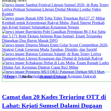
Breaking News
Sambut Festival Literasi Sumsel 2026, dr Ratu Tenny
Leriva Perkuat Semangat Literasi Digital Melalui Lomba Video
Konten
Bupati HM Toha Tohet Tegaskan Rp127,27 Miliar
Kembali untuk Kepentingan Rakyat Muba, Hasil Sinergi Pemkab
dan Kejati Sumsel Selamatkan Keuangan Negara
Bareskrim Polri Gagalkan Peredaran 86,3 Kg Sabu
dan 5.171 Butir Ekstasi Jaringan Riau-Sumsel, Enam Tersangka
Ditangkap Dua Buron Masuk DPO
Dispora Muara Enim Gelar Scout Competition 2026,
Strategi Cetak Generasi Muda Tangkas, Disiplin, dan Sportif
Bangun Generasi Adaptif, dr Ratu Tenny Leriva
Kampanyekan Literasi Keuangan dan Digital di Sekolah Rakyat
Kebakaran Hebat di Lais Muba, Enam Rumah Ludes
Dilalap Api, Kerugian Ditaksir Capai Rp2 Miliar
Pengurus MUI OKU Patungan Dirikan MUI Mart,
30 Persen Hasil Penjualan untuk Dukung Kegiatan Dakwah
Home
Berita
Hukum Kriminal
Camat dan 20 Kades Terjaring OTT di
Lahat: Kejati Sumsel Dalami Dugaan